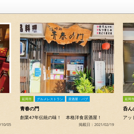
延岡市
グルメレストラン
居酒屋・パブ
延岡
青春の門
呑ん
創業47年伝統の味！ 本格洋食居酒屋！
アッ
10/05
掲載日：2021/02/19