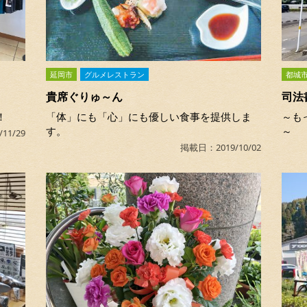
延岡市
グルメレストラン
都城
貴席ぐりゅ～ん
司法
！
「体」にも「心」にも優しい食事を提供しま
～も
す。
～
11/29
掲載日：2019/10/02