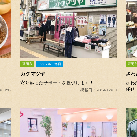
延岡市
アパレル・雑貨
延岡
カクマツヤ
さわ
寄り添ったサポートを提供します！
さわ
任せ
03/13
掲載日：2019/12/03