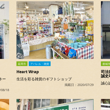
延岡市
アパレル・雑貨
都城
Heart Wrap
司法
誠史
ネー
生活を彩る雑貨のギフトショップ
誠心
掲載日：2020/07/29
08/18