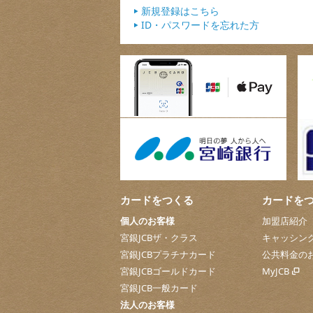
新規登録はこちら
ID・パスワードを忘れた方
カードをつくる
カードを
個人のお客様
加盟店紹介
宮銀JCBザ・クラス
キャッシン
宮銀JCBプラチナカード
公共料金の
宮銀JCBゴールドカード
MyJCB
宮銀JCB一般カード
法人のお客様