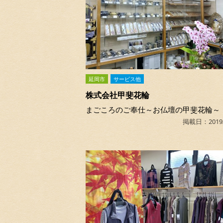
延岡市
サービス他
株式会社甲斐花輪
まごころのご奉仕～お仏壇の甲斐花輪～
掲載日：2019/