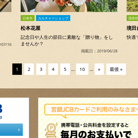
日南市
カルチャーショップ
国富
松本花屋
境田
記念日や人生の節目に素敵な「贈り物」をし
快適
ませんか？
07/16
掲載日：2019/06/28
1
2
3
4
5
...
10
...
»
最後 »