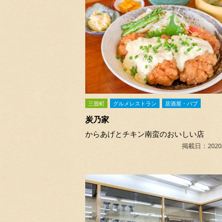
三股町
グルメレストラン
居酒屋・パブ
炭乃家
からあげとチキン南蛮のおいしい店
掲載日：2020/