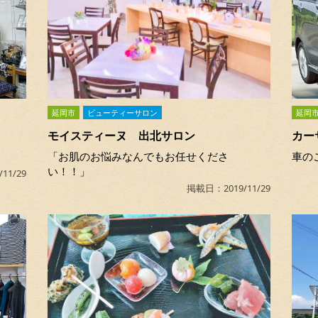
延岡市
ビューティーサロン
延岡
モイスティーヌ 出北サロン
カー
「お肌のお悩みなんでもお任せくださ
車の
い！！」
11/29
掲載日：2019/11/29