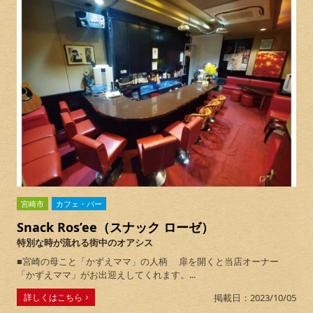
宮崎市
カフェ・バー
Snack Ros’ee（スナック ローゼ）
特別な時が流れる街中のオアシス
■宮崎の母こと「かずえママ」の人柄 扉を開くと当店オーナー
「かずえママ」がお出迎えしてくれます。...
詳しくはこちら
掲載日：2023/10/05