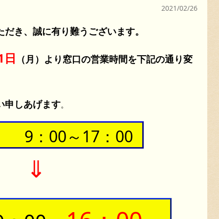
2021/02/26
ただき、
誠に有り難うございます。
1日
（月）より窓口の営業時間を下記の通り変
い申しあげます
。
 9：00～17：00
⇓