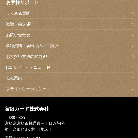
お客様サポート
よくある質問
盗難・紛失
お問い合わせ
各種資料・届出用紙のご請求
お支払い方法の変更
JCB サポートメニュー
会社案内
プライバシーポリシー
宮銀カード株式会社
〒880-0805
宮崎県宮崎市橘通東一丁目7番4号
第一宮銀ビル7階 [
地図
]
電話：
0985-60-6800