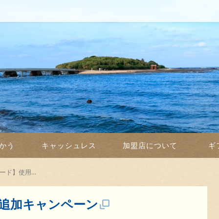
かう
キャッシュレス
加盟店について
ギ
ード】使用…
追加キャンペーン