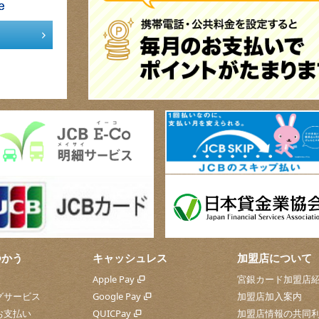
つかう
キャッシュレス
加盟店について
Apple Pay
宮銀カード加盟店
グサービス
Google Pay
加盟店加入案内
お支払い
QUICPay
加盟店情報の共同