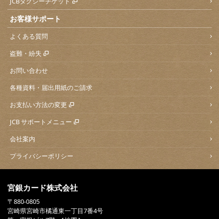
JCBタクシーチケット
お客様サポート
よくある質問
盗難・紛失
お問い合わせ
各種資料・届出用紙のご請求
お支払い方法の変更
JCB サポートメニュー
会社案内
プライバシーポリシー
宮銀カード株式会社
〒880-0805
宮崎県宮崎市橘通東一丁目7番4号