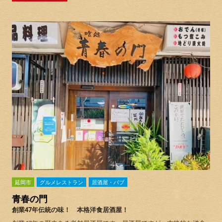
延岡市
グルメレストラン
居酒屋・パブ
青春の門
創業47年伝統の味！ 本格洋食居酒屋！