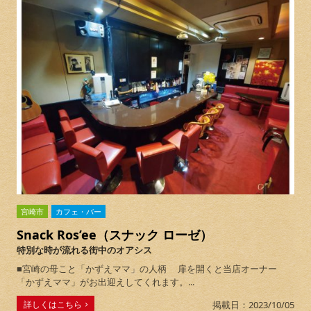
宮崎市
カフェ・バー
Snack Ros’ee（スナック ローゼ）
特別な時が流れる街中のオアシス
■宮崎の母こと「かずえママ」の人柄 扉を開くと当店オーナー
「かずえママ」がお出迎えしてくれます。...
詳しくはこちら
掲載日：2023/10/05