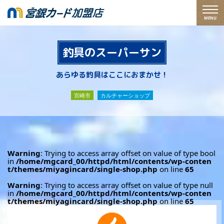
MENU
釣具のスーパーサン
あらゆる釣具はここにおまかせ！
宮崎市
カルチャーショップ
Warning
: Trying to access array offset on value of type bool
in
/home/mgcard_00/httpd/html/contents/wp-conten
t/themes/miyagincard/single-shop.php
on line
65
Warning
: Trying to access array offset on value of type null
in
/home/mgcard_00/httpd/html/contents/wp-conten
t/themes/miyagincard/single-shop.php
on line
65