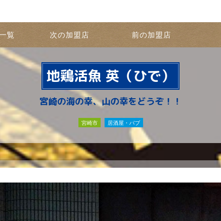
一覧
次の加盟店
前の加盟店
地鶏活魚 英（ひで）
宮崎の海の幸、山の幸をどうぞ！！
宮崎市
居酒屋・パブ