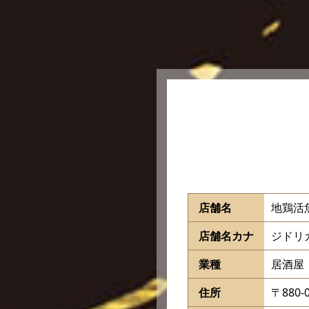
店舗名
地鶏活
店舗名カナ
ジドリ
業種
居酒屋
住所
〒880