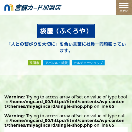
MENU
袋屋（ふくろや）
「人との繋がりを大切に」を合い言葉に社員一同頑張ってい
ます。
延岡市
アパレル・雑貨
カルチャーショップ
Warning
: Trying to access array offset on value of type bool
in
/home/mgcard_00/httpd/html/contents/wp-conten
t/themes/miyagincard/single-shop.php
on line
65
Warning
: Trying to access array offset on value of type null
in
/home/mgcard_00/httpd/html/contents/wp-conten
t/themes/miyagincard/single-shop.php
on line
65